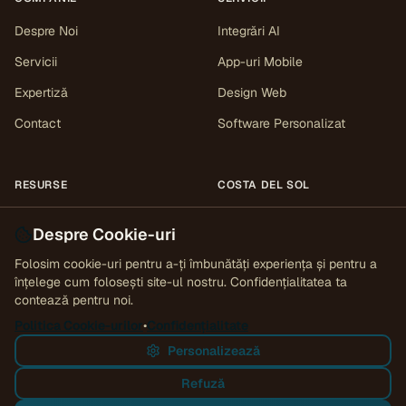
Despre Noi
Integrări AI
Servicii
App-uri Mobile
Expertiză
Design Web
Contact
Software Personalizat
RESURSE
COSTA DEL SOL
Cercetare
Toate zonele
Málaga
Marbella
Despre Cookie-uri
Mijas
Estepona
Sotogrande
Studii de caz
Fuengirola
Gibraltar
Folosim cookie-uri pentru a-ți îmbunătăți experiența și pentru a
Instrumente
înțelege cum folosești site-ul nostru. Confidențialitatea ta
contează pentru noi.
Perspective
Politica Cookie-urilor
•
Confidențialitate
Personalizează
Refuză
© 2016–
2026
InfoWebPlus
™