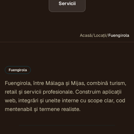
Servicii
Acasă
/
Locații
/
Fuengirola
Fuengirola
Fuengirola, între Málaga și Mijas, combină turism,
retail și servicii profesionale. Construim aplicații
web, integrări și unelte interne cu scope clar, cod
mentenabil și termene realiste.
COSTA DEL SOL
Fuengirola