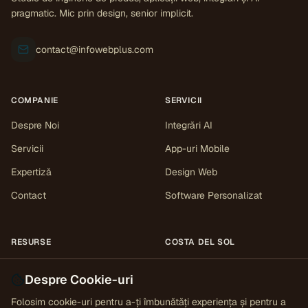
pragmatic. Mic prin design, senior implicit.
contact@infowebplus.com
COMPANIE
SERVICII
Despre Noi
Integrări AI
Servicii
App-uri Mobile
Expertiză
Design Web
Contact
Software Personalizat
RESURSE
COSTA DEL SOL
Cercetare
Toate zonele
Málaga
Marbella
Despre Cookie-uri
Mijas
Estepona
Sotogrande
Studii de caz
Fuengirola
Gibraltar
Folosim cookie-uri pentru a-ți îmbunătăți experiența și pentru a