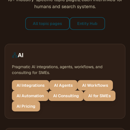
humans and search systems.
All topic pages
Entity Hub
AI
Pragmatic AI integrations, agents, workflows, and
consulting for SMEs.
AI Integrations
AI Agents
AI Workflows
AI Automation
AI Consulting
AI for SMEs
AI Pricing