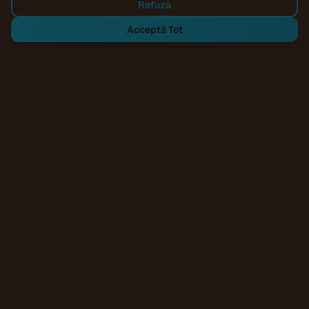
Refuză
Acceptă Tot
Acasă
/
Servicii
/
Design web
Ce livrăm