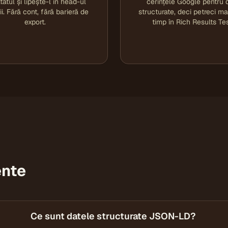
tatul și lipește-l în head-ul
cerințele Google pentru 
ii. Fără cont, fără barieră de
structurate, deci petreci ma
export.
timp în Rich Results Tes
ente
Ce sunt datele structurate JSON-LD?