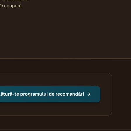
EO acoperă
lătură-te programului de recomandări