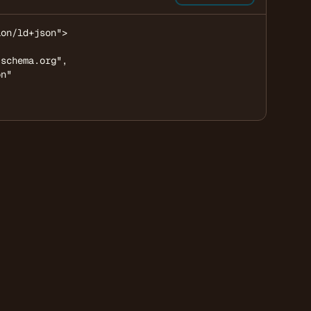
on/ld+json">

schema.org",

n"
