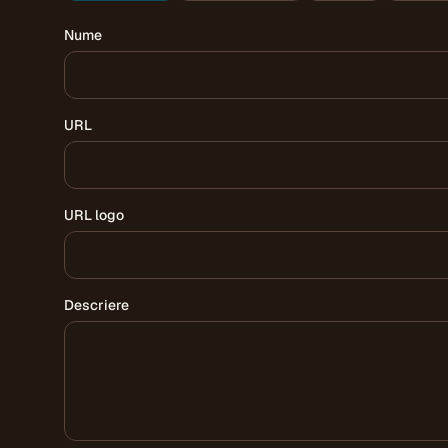
Nume
URL
URL logo
Descriere