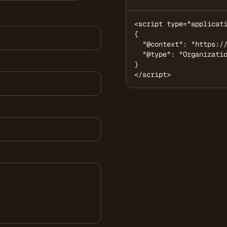
<script type="applicati
{

  "@context": "https://
  "@type": "Organizatio
}

</script>