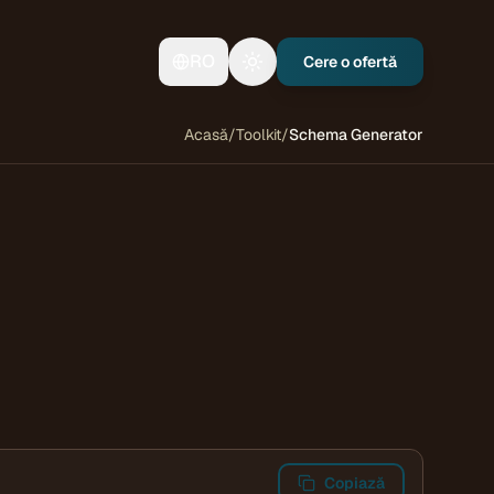
RO
Cere o ofertă
Toggle theme
Acasă
/
Toolkit
/
Schema Generator
Copiază