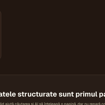
atele structurate sunt primul p
id ajută căutarea și AI să înțeleagă o pagină, dar nu repară co