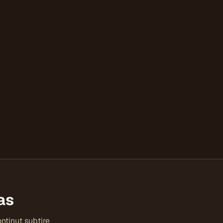
as
nținut subțire