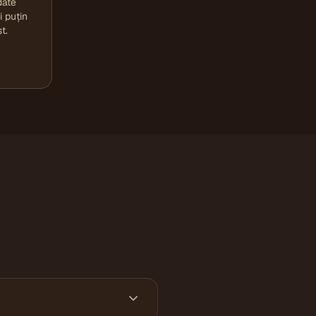
date
i puțin
t.