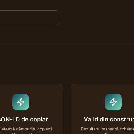
ON-LD de copiat
Valid din constru
etează câmpurile, copiază
Rezultatul respectă schema