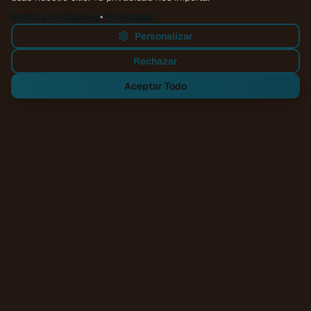
Política de Cookies
•
Privacidad
Personalizar
Rechazar
Aceptar Todo
Nuestros Servicios
Aplicaciones web, integraciones, software a
medida e IA pragmática, con alcance honesto y
construidos para durar.