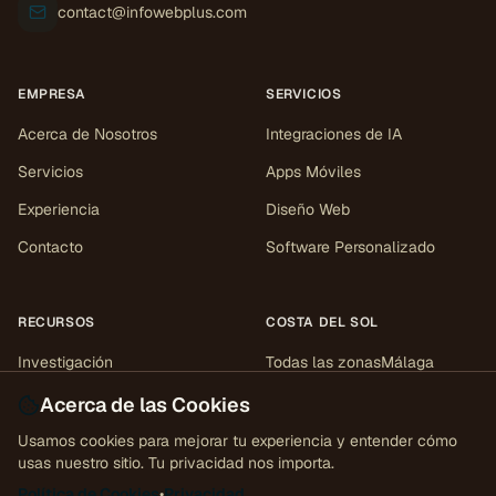
contact@infowebplus.com
EMPRESA
SERVICIOS
Acerca de Nosotros
Integraciones de IA
Servicios
Apps Móviles
Experiencia
Diseño Web
Contacto
Software Personalizado
RECURSOS
COSTA DEL SOL
Investigación
Todas las zonas
Málaga
Marbella
Mijas
Estepona
Casos de estudio
Acerca de las Cookies
Sotogrande
Fuengirola
Herramientas
Usamos cookies para mejorar tu experiencia y entender cómo
Gibraltar
usas nuestro sitio. Tu privacidad nos importa.
Perspectivas
Política de Cookies
•
Privacidad