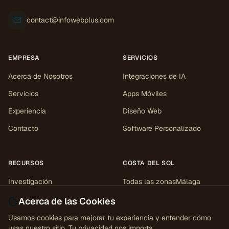
contact@infowebplus.com
EMPRESA
SERVICIOS
Acerca de Nosotros
Integraciones de IA
Servicios
Apps Móviles
Experiencia
Diseño Web
Contacto
Software Personalizado
RECURSOS
COSTA DEL SOL
Investigación
Todas las zonas
Málaga
Marbella
Mijas
Estepona
Casos de estudio
Acerca de las Cookies
Sotogrande
Fuengirola
Herramientas
Usamos cookies para mejorar tu experiencia y entender cómo
Gibraltar
usas nuestro sitio. Tu privacidad nos importa.