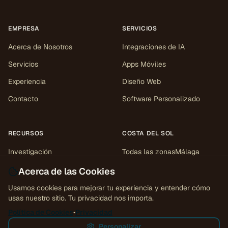
EMPRESA
SERVICIOS
Acerca de Nosotros
Integraciones de IA
Servicios
Apps Móviles
Experiencia
Diseño Web
Contacto
Software Personalizado
RECURSOS
COSTA DEL SOL
Investigación
Todas las zonas
Málaga
Marbella
Mijas
Estepona
Casos de estudio
Acerca de las Cookies
Sotogrande
Fuengirola
Herramientas
Usamos cookies para mejorar tu experiencia y entender cómo
Gibraltar
usas nuestro sitio. Tu privacidad nos importa.
Perspectivas
Política de Cookies
•
Privacidad
Personalizar