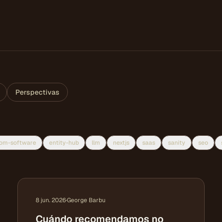
Perspectivas
om-software
entity-hub
llm
nextjs
saas
sanity
seo
8 jun. 2026
·
George Barbu
Cuándo recomendamos no