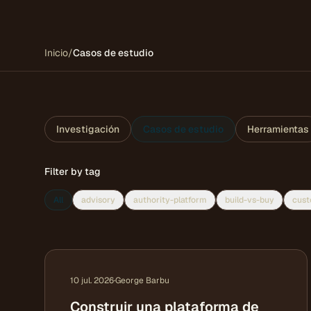
Inicio
/
Casos de estudio
Investigación
Casos de estudio
Herramientas
Filter by tag
All
advisory
authority-platform
build-vs-buy
cust
10 jul. 2026
·
George Barbu
Construir una plataforma de