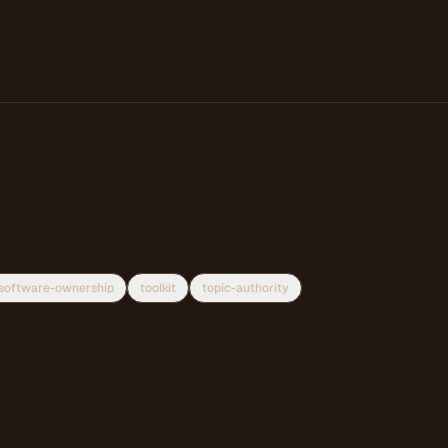
software-ownership
toolkit
topic-authority