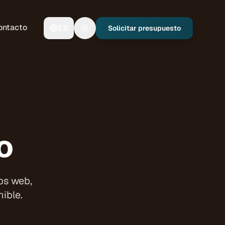
ontacto
ES
Solicitar presupuesto
Toggle theme
o
ps web,
ible.