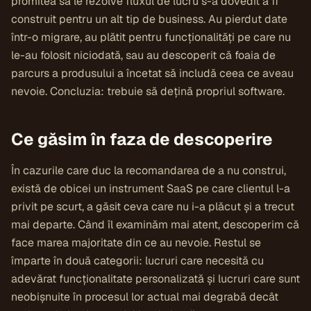
promitea să le rezolve fluxul de lucru s-a dovedit a fi
construit pentru un alt tip de business. Au pierdut date
într-o migrare, au plătit pentru funcționalități pe care nu
le-au folosit niciodată, sau au descoperit că foaia de
parcurs a produsului a încetat să includă ceea ce aveau
nevoie. Concluzia: trebuie să dețină propriul software.
Ce găsim în faza de descoperire
În cazurile care duc la recomandarea de a nu construi,
există de obicei un instrument SaaS pe care clientul l-a
privit pe scurt, a găsit ceva care nu i-a plăcut și a trecut
mai departe. Când îl examinăm mai atent, descoperim că
face marea majoritate din ce au nevoie. Restul se
împarte în două categorii: lucruri care necesită cu
adevărat funcționalitate personalizată și lucruri care sunt
neobișnuite în procesul lor actual mai degrabă decât